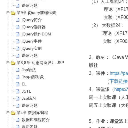
（1）人工智能24
课后习题
理论
（XF17
第9章 jQuery前端框架
实验
（XF00
jQuery简介
（2） 大数据24：
jQuery选择器
理论（
XF17
jQuery操作DOM
jQuery事件
实验
（XF00
jQuery实例
课后习题
2、教材：《Java
第3,8章 动态网页设计-JSP
版社
Jsp语法
3、课件：
https:/
Jsp内部对象
（
下载链接
EL
4、课堂派（
https:
JSTL
周一上实验课（人工
Jsp练习
周五
上实验课（大数
课后习题
第4章 数据库编程
数据库编程简介
5、作业：课堂派上
课后习题